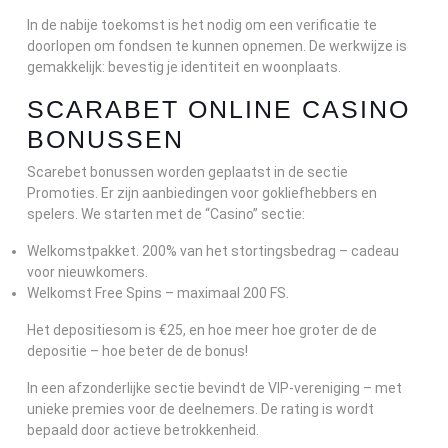
In de nabije toekomst is het nodig om een verificatie te
doorlopen om fondsen te kunnen opnemen. De werkwijze is
gemakkelijk: bevestig je identiteit en woonplaats.
SCARABET ONLINE CASINO
BONUSSEN
Scarebet bonussen worden geplaatst in de sectie
Promoties. Er zijn aanbiedingen voor gokliefhebbers en
spelers. We starten met de “Casino” sectie:
Welkomstpakket. 200% van het stortingsbedrag – cadeau
voor nieuwkomers.
Welkomst Free Spins – maximaal 200 FS.
Het depositiesom is €25, en hoe meer hoe groter de de
depositie – hoe beter de de bonus!
In een afzonderlijke sectie bevindt de VIP-vereniging – met
unieke premies voor de deelnemers. De rating is wordt
bepaald door actieve betrokkenheid.