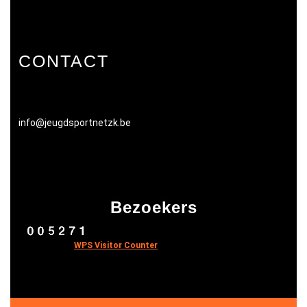
CONTACT
info@jeugdsportnetzk.be
Bezoekers
Powered By
WPS Visitor Counter