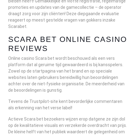
bieden heeft! Gemakkelijke en vlotte registratie, regelmatige
promoties en updates van de gamecollectie – de operator
draagt zorg voor zijn cliënten! Deze diepgaande evaluatie
reageert op meest gestelde vragen van gokkers inzake
Scarabet.
SCARA BET ONLINE CASINO
REVIEWS
Online casino Scara bet wordt beschouwd als een vers
platform dat al geruime tijd gewaardeerd is bij kansspelers.
Zowel op de startpagina van het brand en op speciale
websites laten gebruikers bereidwillig hun beoordelingen
achter over de niet-fysieke organisatie. De meerderheid van
de beoordelingen is gunstig.
Tevens de Trustpilot-site kent bevorderlijke commentaren
als erkenning van het verse label!
Actieve Scara bet bezoekers wijzen erop datgene ze zijn dol
op de kwalitatieve visuals en verzekerde overdracht van prijs.
De kleine helft van het publiek waardeert de gelegenheid om