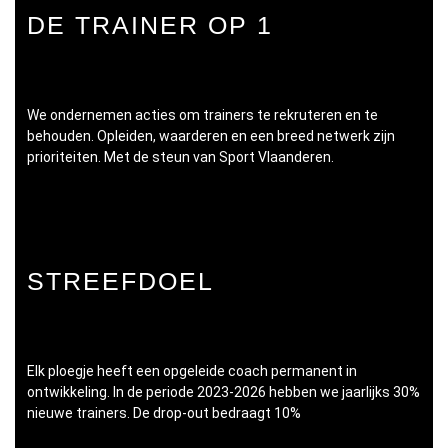
DE TRAINER OP 1
We ondernemen acties om trainers te rekruteren en te
behouden. Opleiden, waarderen en een breed netwerk zijn
prioriteiten. Met de steun van Sport Vlaanderen.
STREEFDOEL
Elk ploegje heeft een opgeleide coach permanent in
ontwikkeling. In de periode 2023-2026 hebben we jaarlijks 30%
nieuwe trainers. De drop-out bedraagt 10%