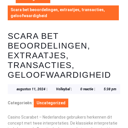
Scara bet beoordelingen, extraatjes, transacties,
geloofwaardigheid
SCARA BET
BEOORDELINGEN,
EXTRAATJES,
TRANSACTIES,
GELOOFWAARDIGHEID
augustus
Volleybal
augustus 11, 2024
|
Volleybal
|
0 reactie
|
5:38 pm
11,
2024
Categorieën:
Uncategorized
Casino Scarabet – Nederlandse gebruikers herkennen dit
concept met twee interpretaties. De klassieke interpretatie